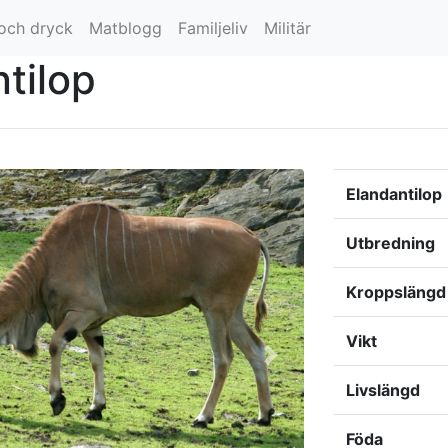
ande)
och dryck
Matblogg
Familjeliv
Militär
tilop
Elandantilop
Utbredning
Kroppslängd
Vikt
Livslängd
Föda