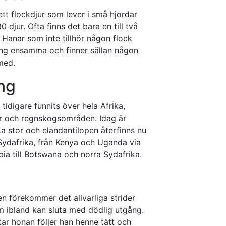
ett flockdjur som lever i små hjordar
djur. Ofta finns det bara en till två
. Hanar som inte tillhör någon flock
ing ensamma och finner sällan någon
med.
ng
tidigare funnits över hela Afrika,
ar och regnskogsområden. Idag är
ika stor och elandantilopen återfinns nu
Sydafrika, från Kenya och Uganda via
a till Botswana och norra Sydafrika.
n förekommer det allvarliga strider
m ibland kan sluta med dödlig utgång.
ar honan följer han henne tätt och