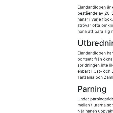
Elandantilopen är 
bestående av 20-30 
hanar i varje flock
strövar ofta omkr
hona att para sig 
Utbredni
Elandantilopen har 
bortsett från ökn
spridningen inte l
enbart i Öst- och 
Tanzania och Zambi
Parning
Under parningstide
mellan tjurarna so
När hanen uppvakt