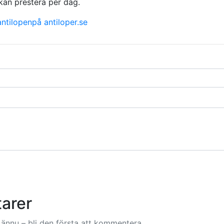
kan prestera per dag.
ntilopenpå antiloper.se
arer
ännu – bli den första att kommentera.