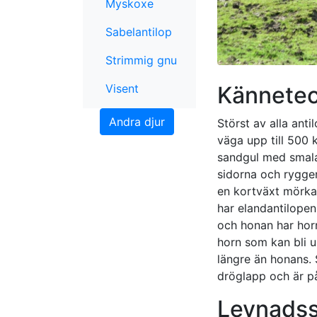
Myskoxe
Sabelantilop
Strimmig gnu
Visent
Kännete
Andra djur
Störst av alla ant
väga upp till 500 
sandgul med smala
sidorna och rygge
en kortväxt mörka
har elandantilope
och honan har hor
horn som kan bli up
längre än honans. 
dröglapp och är p
Levnadss