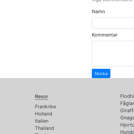
Namn
Kommentar
Skicka
Flodh
Resor
Fågla
Frankrike
Giraff
Holland
Gnaga
Italien
Hjortd
Thailand
Hundd