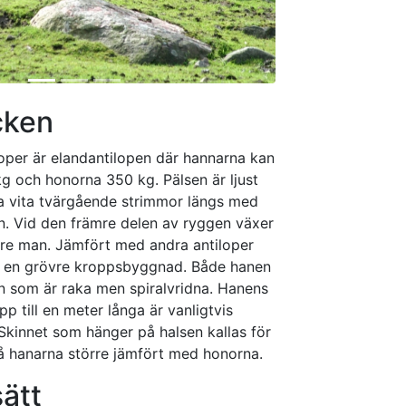
cken
iloper är elandantilopen där hannarna kan
kg och honorna 350 kg. Pälsen är ljust
 vita tvärgående strimmor längs med
n. Vid den främre delen av ryggen växer
re man. Jämfört med andra antiloper
n en grövre kroppsbyggnad. Både hanen
n som är raka men spiralvridna. Hanens
p till en meter långa är vanligtvis
Skinnet som hänger på halsen kallas för
å hanarna större jämfört med honorna.
ätt