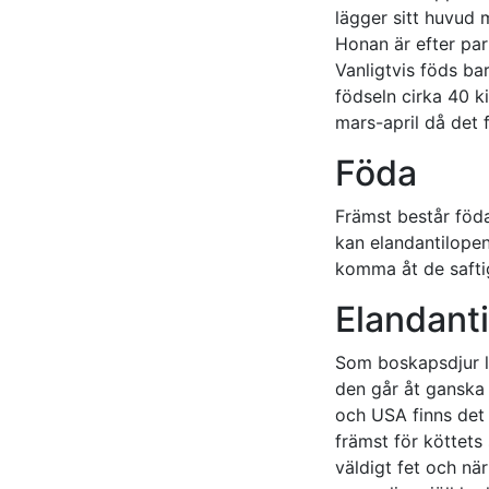
lägger sitt huvud
Honan är efter par
Vanligtvis föds ba
födseln cirka 40 k
mars-april då det 
Föda
Främst består föd
kan elandantilopen
komma åt de safti
Elandant
Som boskapsdjur l
den går åt ganska
och USA finns det
främst för köttets 
väldigt fet och nä