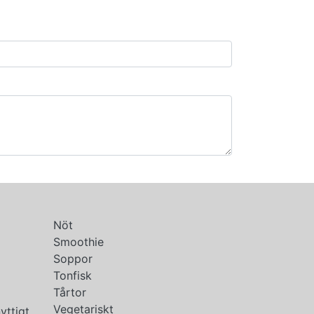
Nöt
Smoothie
Soppor
Tonfisk
Tårtor
Vegetariskt
yttigt