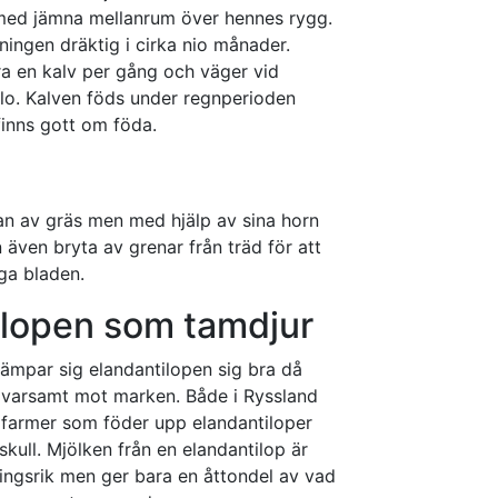
 med jämna mellanrum över hennes rygg.
ningen dräktig i cirka nio månader.
ra en kalv per gång och väger vid
ilo. Kalven föds under regnperioden
finns gott om föda.
an av gräs men med hjälp av sina horn
 även bryta av grenar från träd för att
ga bladen.
ilopen som tamdjur
ämpar sig elandantilopen sig bra då
 varsamt mot marken. Både i Ryssland
 farmer som föder upp elandantiloper
skull. Mjölken från en elandantilop är
ringsrik men ger bara en åttondel av vad