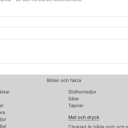
Bilder och fakta
ästar
Slidhornsdjur
r
Sälar
er
Tapirer
re
Mat och dryck
jur
jur
Choklad är både gott och n