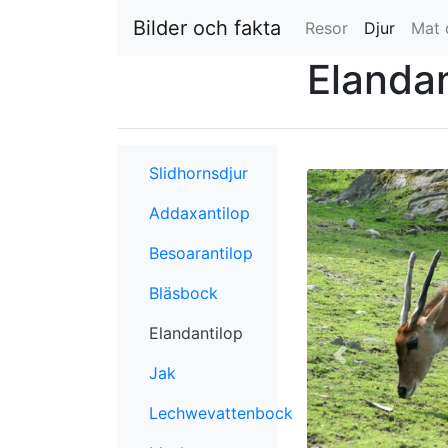
Bilder och fakta
Resor
Djur
(nuvar
Mat 
Elandan
Slidhornsdjur
Addaxantilop
Besoarantilop
Bläsbock
Elandantilop
(nuvarande)
Jak
Lechwevattenbock