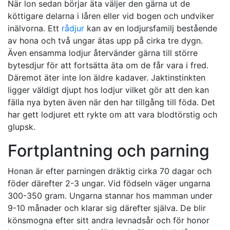
När lon sedan börjar äta väljer den gärna ut de
köttigare delarna i låren eller vid bogen och undviker
inälvorna. Ett
rådjur
kan av en lodjursfamilj bestående
av hona och två ungar ätas upp på cirka tre dygn.
Även ensamma lodjur återvänder gärna till större
bytesdjur för att fortsätta äta om de får vara i fred.
Däremot äter inte lon äldre kadaver. Jaktinstinkten
ligger väldigt djupt hos lodjur vilket gör att den kan
fälla nya byten även när den har tillgång till föda. Det
har gett lodjuret ett rykte om att vara blodtörstig och
glupsk.
Fortplantning och parning
Honan är efter parningen dräktig cirka 70 dagar och
föder därefter 2-3 ungar. Vid födseln väger ungarna
300-350 gram. Ungarna stannar hos mamman under
9-10 månader och klarar sig därefter själva. De blir
könsmogna efter sitt andra levnadsår och för honor