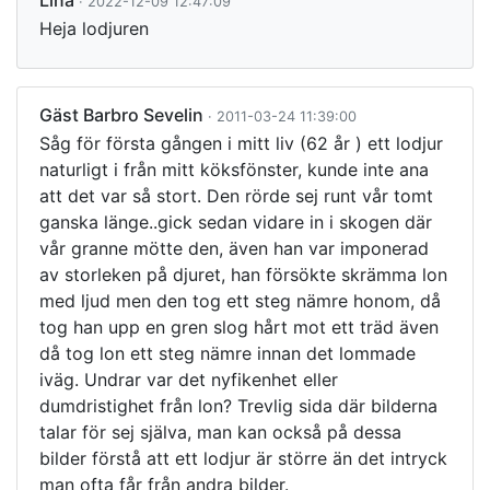
Lina
· 2022-12-09 12:47:09
Heja lodjuren
Gäst Barbro Sevelin
· 2011-03-24 11:39:00
Såg för första gången i mitt liv (62 år ) ett lodjur
naturligt i från mitt köksfönster, kunde inte ana
att det var så stort. Den rörde sej runt vår tomt
ganska länge..gick sedan vidare in i skogen där
vår granne mötte den, även han var imponerad
av storleken på djuret, han försökte skrämma lon
med ljud men den tog ett steg nämre honom, då
tog han upp en gren slog hårt mot ett träd även
då tog lon ett steg nämre innan det lommade
iväg. Undrar var det nyfikenhet eller
dumdristighet från lon? Trevlig sida där bilderna
talar för sej själva, man kan också på dessa
bilder förstå att ett lodjur är större än det intryck
man ofta får från andra bilder.