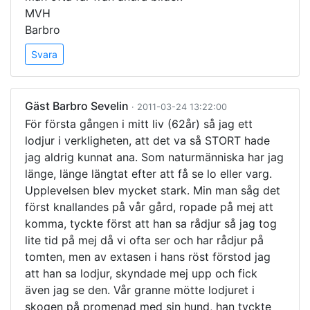
MVH
Barbro
Svara
Gäst Barbro Sevelin
· 2011-03-24 13:22:00
För första gången i mitt liv (62år) så jag ett
lodjur i verkligheten, att det va så STORT hade
jag aldrig kunnat ana. Som naturmänniska har jag
länge, länge längtat efter att få se lo eller varg.
Upplevelsen blev mycket stark. Min man såg det
först knallandes på vår gård, ropade på mej att
komma, tyckte först att han sa rådjur så jag tog
lite tid på mej då vi ofta ser och har rådjur på
tomten, men av extasen i hans röst förstod jag
att han sa lodjur, skyndade mej upp och fick
även jag se den. Vår granne mötte lodjuret i
skogen på promenad med sin hund, han tyckte