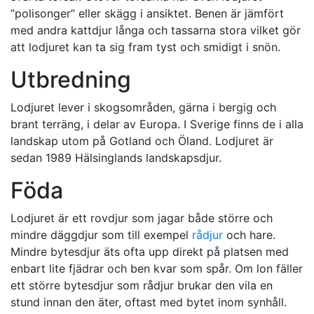
”polisonger” eller skägg i ansiktet. Benen är jämfört
med andra kattdjur långa och tassarna stora vilket gör
att lodjuret kan ta sig fram tyst och smidigt i snön.
Utbredning
Lodjuret lever i skogsområden, gärna i bergig och
brant terräng, i delar av Europa. I Sverige finns de i alla
landskap utom på Gotland och Öland. Lodjuret är
sedan 1989 Hälsinglands landskapsdjur.
Föda
Lodjuret är ett rovdjur som jagar både större och
mindre däggdjur som till exempel
rådjur
och hare.
Mindre bytesdjur äts ofta upp direkt på platsen med
enbart lite fjädrar och ben kvar som spår. Om lon fäller
ett större bytesdjur som rådjur brukar den vila en
stund innan den äter, oftast med bytet inom synhåll.