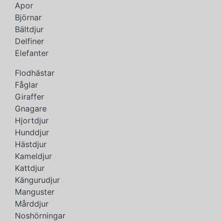
Apor
Björnar
Bältdjur
Delfiner
Elefanter
Flodhästar
Fåglar
Giraffer
Gnagare
Hjortdjur
Hunddjur
Hästdjur
Kameldjur
Kattdjur
Kängurudjur
Manguster
Mårddjur
Noshörningar