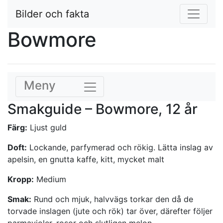
Bilder och fakta
Bowmore
Meny
Smakguide – Bowmore, 12 år
Färg:
Ljust guld
Doft:
Lockande, parfymerad och rökig. Lätta inslag av
apelsin, en gnutta kaffe, kitt, mycket malt
Kropp:
Medium
Smak:
Rund och mjuk, halvvägs torkar den då de
torvade inslagen (jute och rök) tar över, därefter följer
parmavioler, rosor och slutligen melon