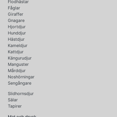
Flodhästar
Fåglar
Giraffer
Gnagare
Hjortdjur
Hunddjur
Hästdjur
Kameldjur
Kattdjur
Kängurudjur
Manguster
Mårddjur
Noshörningar
Sengångare
Slidhornsdjur
Sälar
Tapirer
Mat och dryck