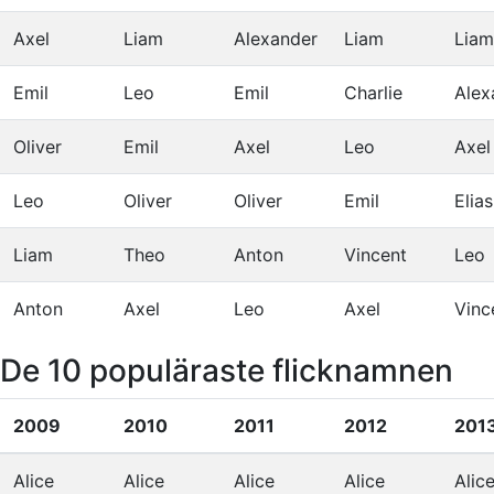
Axel
Liam
Alexander
Liam
Liam
Emil
Leo
Emil
Charlie
Alex
Oliver
Emil
Axel
Leo
Axel
Leo
Oliver
Oliver
Emil
Elias
Liam
Theo
Anton
Vincent
Leo
Anton
Axel
Leo
Axel
Vinc
De 10 populäraste flicknamnen
2009
2010
2011
2012
201
Alice
Alice
Alice
Alice
Alic