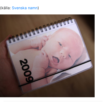
(källa:
Svenska namn
)