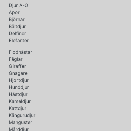
Djur A-Ö
Apor
Björnar
Bältdjur
Delfiner
Elefanter
Flodhästar
Fåglar
Giraffer
Gnagare
Hjortdjur
Hunddjur
Hästdjur
Kameldjur
Kattdjur
Kängurudjur
Manguster
Mårddjur